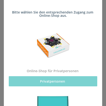
Das
Boson Platine für Calliope mini
v3.0
ist mit Calliope minis
ab
der
Bitte wählen Sie den entsprechenden Zugang zum 
Version 3.0
kompatibel.
Online-Shop aus.
(Die Boson Platine, die mit der
Calliope
mini
version
v2.1 oder älter
kompatibel ist, findest
du
hier
.)
Gedacht ist sie für Anwender:innen, die
schon länger Boson Kits für den Calliope
mini v2 haben und diese jetzt mit dem
Calliope mini v3 bespielen wollen.
Online-Shop für Privatpersonen
Das Boson Kit ist ein praktisches Set mit
modularen, elektronischen Bausteinen
Privatpersonen 
für deinen Calliope mini. Das Kit enthält
acht ausgewählte Module, welche die
gängigsten digitalen und analogen
Sensoren und Aktoren abdecken und