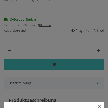
inkl. 19% USt. , zzgl.
Versand
Sofort verfügbar
Lieferzeit:
2 - 5 Werktage
(DE - kein
Frage zum Artikel
Auslandversand)
Beschreibung
Produktbeschreibung
×