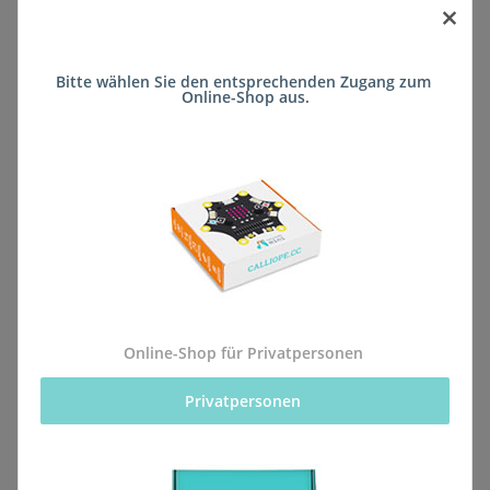
×
Verbraucherschlichtungsstelle.
Es gilt die Privacy Policy der Calliope gGmbH.
Bitte wählen Sie den entsprechenden Zugang zum 
Online-Shop aus.
Datenschutz ist uns wichtig! Unsere Datenschutzerklärung
findet sich hier:
calliope.cc/dataprotection
Haftungsausschluss
Die Inhalte dieser Website und der zugehörigen Sonderseiten
werden mit größtmöglicher Sorgfalt recherchiert und
implementiert. Fehler sind dennoch nicht auszuschließen.
Hinweise und Korrekturen senden Sie bitte an eine der hier
aufgeführten Adressen (Kontakt). Eine Haftung für die
Richtigkeit, Vollständigkeit und Aktualität dieser Webseiten
kann trotz sorgfältiger Prüfung nicht übernommen werden.
Online-Shop für Privatpersonen
Calliope gGmbH übernimmt insbesondere keinerlei Haftung
Privatpersonen 
für eventuelle Schäden oder Konsequenzen, die durch die
direkte oder indirekte Nutzung der angebotenen Inhalte
entstehen.
Calliope ist als Inhaltsanbieter für die eigenen Inhalte, die es