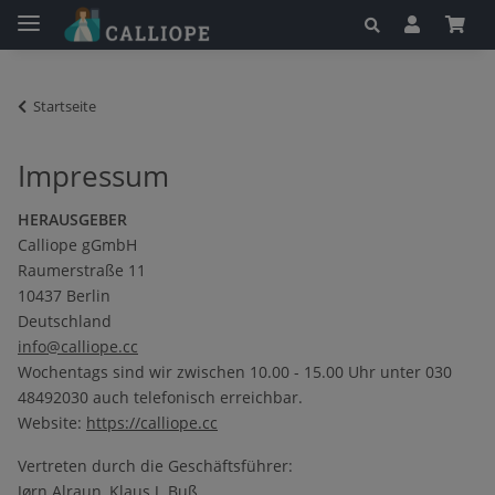
Startseite
Impressum
HERAUSGEBER
Calliope gGmbH
Raumerstraße 11
10437 Berlin
Deutschland
info@calliope.cc
Wochentags sind wir zwischen 10.00 - 15.00 Uhr unter 030
48492030 auch telefonisch erreichbar.
Website:
https://calliope.cc
Ver­tre­ten durch die Ge­schäfts­füh­rer:
Jørn Alraun, Klaus J. Buß