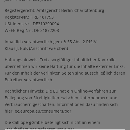
Re­gis­ter­ge­richt: Amts­ge­richt Berlin-Charlottenburg
Re­gis­ter-Nr.: HRB 181793
USt-Ident-Nr.: DE310290094
WEEE-Reg-Nr.: DE 31872208
In­halt­lich ver­ant­wort­lich gem. § 55 Abs. 2 RfStV:
Klaus J. Buß (An­schrift wie oben)
Haftungshinweis: Trotz sorgfältiger inhaltlicher Kontrolle
übernehmen wir keine Haftung für die Inhalte externer Links.
Für den Inhalt der verlinkten Seiten sind ausschließlich deren
Betreiber verantwortlich.
Rechtlicher Hinweis: Die EU hat ein Online-Verfahren zur
Beilegung von Streitigkeiten zwischen Unternehmern und
Verbrauchern geschaffen. Informationen dazu finden sich
hier:
ec.europa.eu/consumers/odr
Die Calliope gGmbH beteiligt sich nicht an einem
Streitbeilegungsverfahren vor einer