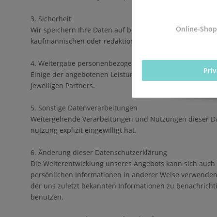
3. Sicherheit
Online-Shop
Wir speichern Ihre Daten auf besonders geschützten Serv
kaufmännischen oder redaktionellen Betreuung des Angeb
4. Weitergabe personenbezogener Daten an Dritte
Pri
Einige der angebotenen Leistungen werden von Dritten (
jeweiligen Partners.
5. Sonstige Datenverarbeitungen
Weitergehende Verarbeitungen und Nutzungen dieser Daten
nutzung explizit eingewilligt hat.
6. Änderung dieser Datenschutzerklärung
Die Weiterentwicklung unseres Angebots kann sich auch au
persönlichen Informationen in anderer Weise verwenden, 
der uns zuletzt bekannten Informationen zu benachrichti
benutzen.