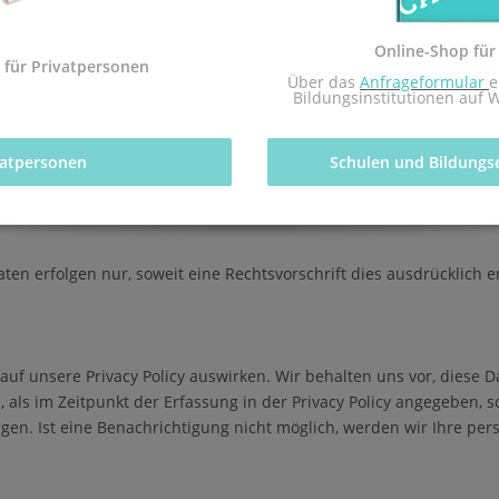
Online-Shop für
 für Privatpersonen
ern in Deutschland. Der Zugriff darauf ist nur wenigen besonders
 Über das 
Anfrageformular
e
ots befasst sind. Wir treffen Vorkehrungen, um die Sicherheit i
Bildungsinstitutionen auf 
vatpersonen 
Schulen und Bildungs
"Partnern") erbracht. Insoweit unterliegt die Verarbeitung und N
 erfolgen nur, soweit eine Rechtsvorschrift dies ausdrücklich er
f unsere Privacy Policy auswirken. Wir behalten uns vor, diese Da
als im Zeitpunkt der Erfassung in der Privacy Policy angegeben, 
gen. Ist eine Benachrichtigung nicht möglich, werden wir Ihre per