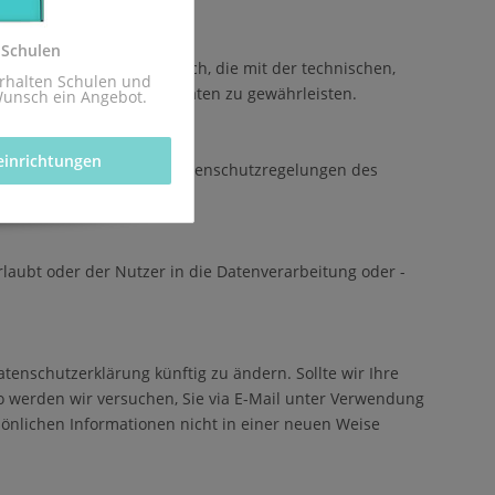
 Schulen
 befugten Personen möglich, die mit der technischen,
rhalten Schulen und 
hrer personenbezogenen Daten zu gewährleisten.
Wunsch ein Angebot.
einrichtungen 
utzung dieser Daten den Datenschutzregelungen des
laubt oder der Nutzer in die Datenverarbeitung oder -
tenschutzerklärung künftig zu ändern. Sollte wir Ihre
so werden wir versuchen, Sie via E-Mail unter Verwendung
sönlichen Informationen nicht in einer neuen Weise