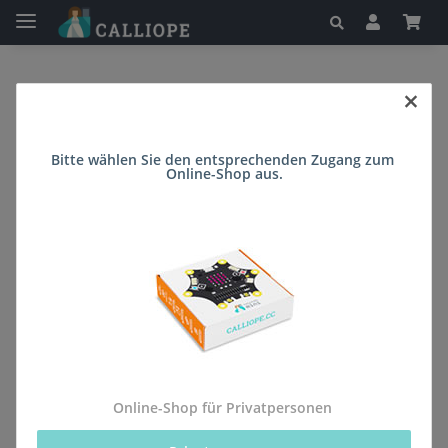
×
Startseite
Allgemeine
Bitte wählen Sie den entsprechenden Zugang zum 
Online-Shop aus.
Geschäftsbedingungen
Es gelten die gesetzlichen Bestimmungen.
Datenschutz
•
AGB
•
Widerrufsrecht
•
Impressum
Online-Shop für Privatpersonen