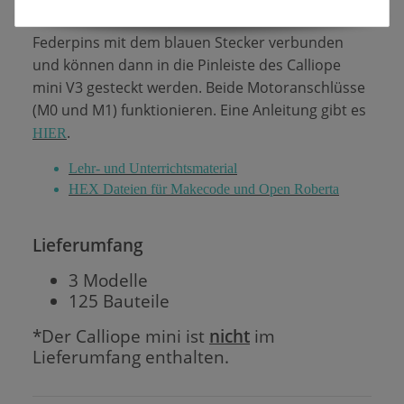
*Zum Anschließen der Motoren werden die drei
Federpins mit dem blauen Stecker verbunden
und können dann in die Pinleiste des Calliope
mini V3 gesteckt werden. Beide Motoranschlüsse
(M0 und M1) funktionieren. Eine Anleitung gibt es
.
HIER
Lehr- und Unterrichtsmaterial
HEX Dateien für Makecode und Open Roberta
Lieferumfang
3 Modelle
125 Bauteile
*Der Calliope mini ist
nicht
im
Lieferumfang enthalten.