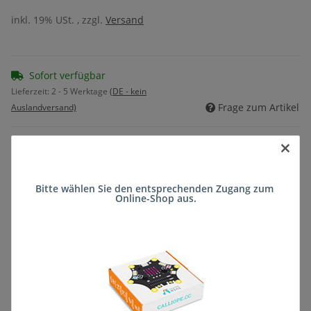
inkl. 19% USt. , zzgl.
Versand
Sofort verfügbar
Lieferzeit:
2 - 5 Werktage
(DE - kein
Frage zum Artikel
Auslandversand)
×
Bitte wählen Sie den entsprechenden Zugang zum 
Online-Shop aus.
Beschreibung
Produktbeschreibung