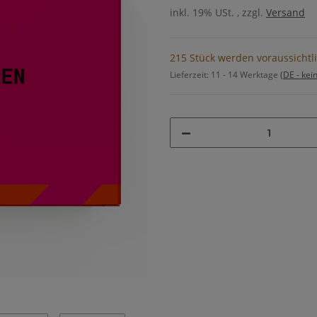
inkl. 19% USt. , zzgl.
Versand
215 Stück werden voraussichtli
Lieferzeit:
11 - 14 Werktage
(DE - kei