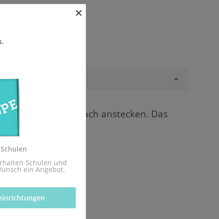
×
s.
 mini Servoboard einfach anstecken. Das
oren.
 Schulen
rhalten Schulen und 
Wunsch ein Angebot.
einrichtungen 