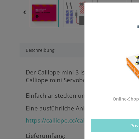
B
Beschreibung
Der Calliope mini 3 ist mit einer Pinleis
Calliope mini Servoboard ermöglicht da
Einfach anstecken und loslegen.
Online-Shop
Eine ausführliche Anleitung, wie das ganz
https://calliope.cc/calliope-mini/erwei
Pri
Lieferumfang: