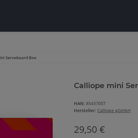
ini Servoboard Box
Calliope mini Se
HAN:
85437007
Hersteller:
Calliope gGmbH
29,50 €