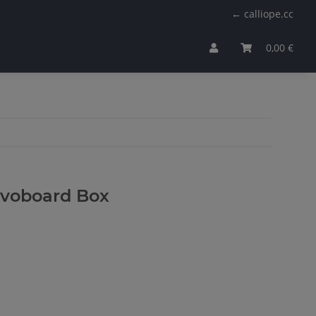
← calliope.cc
0,00 €
rvoboard Box