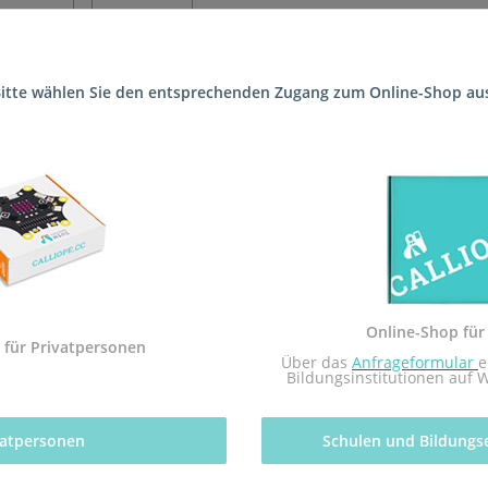
itte wählen Sie den entsprechenden Zugang zum Online-Shop au
te ausgestattet. Über diese lässt sich das Calliope
s Ansteuern von bis zu 4 Servomotoren und 2 Mot
Online-Shop für
 für Privatpersonen
 Über das 
Anfrageformular
e
e funktioniert, gibt es hier.
Bildungsinstitutionen auf 
terungen/servoboard
vatpersonen 
Schulen und Bildungs