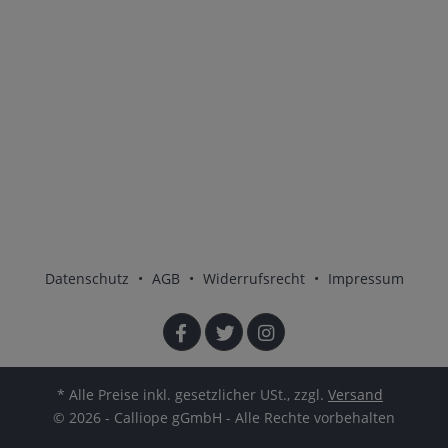
Datenschutz
•
AGB
•
Widerrufsrecht
•
Impressum
* Alle Preise inkl. gesetzlicher USt., zzgl.
Versand
© 2026 - Calliope gGmbH - Alle Rechte vorbehalten