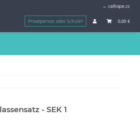
← calliope.cc
Privatperson oder Schule?
0,00 €
lassensatz - SEK 1