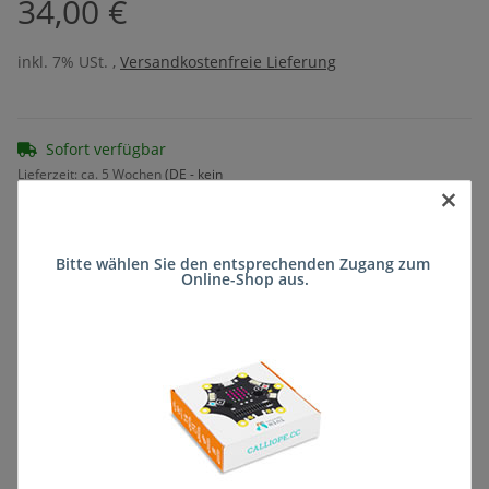
34,00 €
inkl. 7% USt. ,
Versandkostenfreie Lieferung
Sofort verfügbar
Lieferzeit:
ca. 5 Wochen
(DE - kein
×
Frage zum Artikel
Auslandversand)
Bitte wählen Sie den entsprechenden Zugang zum 
Online-Shop aus.
Stk
Beschreibung