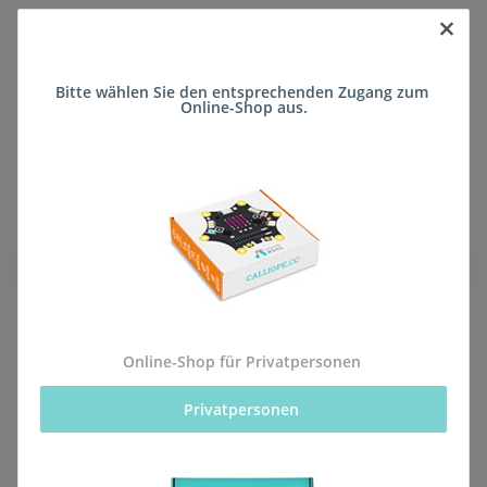
×
Sofort verfügbar
Bitte wählen Sie den entsprechenden Zugang zum 
Lieferzeit:
ca. 5 Wochen
(DE - kein
Online-Shop aus.
Frage zum Artikel
Auslandversand)
Stk
Beschreibung
Online-Shop für Privatpersonen
Privatpersonen 
Alle Bestellungen für dieses Produkt werden direkt an
die Schule (Freie Waldorfschule Frankenthal/Pfalz)
geliefert, sodass sie rechtzeitig zum kommenden