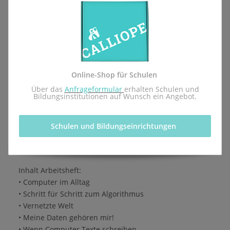
Mittelrhein) geliefert, sodass sie rechtzeitig zum
kommenden Schuljahr vor Ort sind.
Lernmittel - Arbeitsheft für die Einführung des
Pflichtfachs Informatik des pädagogischen
Landesinstituts Rheinland-Pfalz.
Online-Shop für Schulen
Herausgegeben von der Calliope gGmbH in Kooperation
 Über das 
Anfrageformular
erhalten Schulen und 
mit dem Redaktionsteam inf-schule.de, insbesondere
Bildungsinstitutionen auf Wunsch ein Angebot.
Daniel Stockhausen, Niko Markus, Michèle Keller-
Buttell, Thomas Karp, Dr. Ulla Diewald, Christian Heinz,
Schulen und Bildungseinrichtungen 
Oliver Wendenburg
1. Auflage, 1. Druck 2026
ISBN 978-3-9825596-4-3
Inhalt Arbeitsheft:
• Computer im Alltag
• Schritt für Schritt zum Algorithmus
• Vernetzte Welt
• Meine Daten gehören mir!
• Wenn Computer Texte schreiben