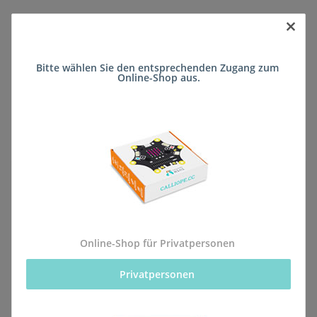
×
Sofort verfügbar
Lieferzeit:
ca. 5 Wochen
(DE - kein
Bitte wählen Sie den entsprechenden Zugang zum 
Frage zum Artikel
Auslandversand)
Online-Shop aus.
Stk
Beschreibung
Online-Shop für Privatpersonen
Alle Bestellungen für dieses Produkt werden direkt an
Privatpersonen 
die Schule (Freie Waldorfschule Neuwied -Staatlich
genehmigte Ersatzschule- Rudolf-Steiner-Schule