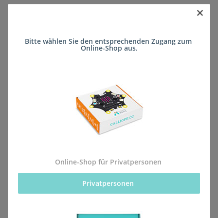
×
Sofort verfügbar
Bitte wählen Sie den entsprechenden Zugang zum 
Lieferzeit:
ca. 5 Wochen
(DE - kein
Online-Shop aus.
Frage zum Artikel
Auslandversand)
Stk
Beschreibung
Online-Shop für Privatpersonen
Privatpersonen 
Alle Bestellungen für dieses Produkt werden direkt an
die Schule (Integrierte Gesamtschule Selters
Oberwaldschule) geliefert, sodass sie rechtzeitig zum