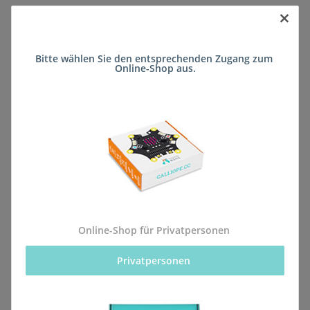
×
Sofort verfügbar
Bitte wählen Sie den entsprechenden Zugang zum 
Lieferzeit:
ca. 5 Wochen
(DE - kein
Online-Shop aus.
Frage zum Artikel
Auslandversand)
Stk
Beschreibung
Online-Shop für Privatpersonen
Privatpersonen 
Alle Bestellungen für dieses Produkt werden direkt an
die Schule (Integrierte Gesamtschule Sophie Sondhelm
Bad Kreuznach) geliefert, sodass sie rechtzeitig zum