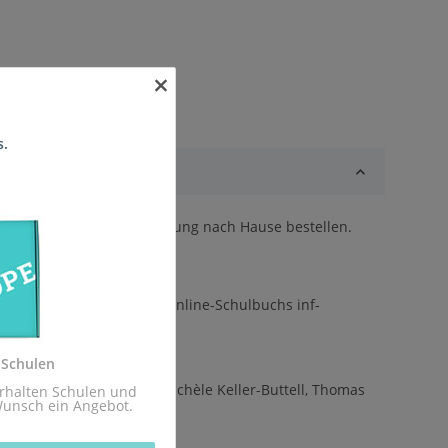
×
s.
tellung mit direkter Lieferung nach Hause bestellen.
st eng an die Inhalte des Online-Schulbuchs inf-
 Schulen
khausen, Niko Markus, Michèle Keller-Buttell, Thomas
rhalten Schulen und 
Wunsch ein Angebot.