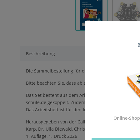
B
Beschreibung
Die Sammelbestellung für diese Schule ist jetzt abges
Bitte beachten Sie, dass ab sofort alle neuen Bestellu
Das Set besteht aus dem Arbeitsheft Informatik für die
schule.de gekoppelt. Zudem werden viele Kapitel mit 
Das Arbeitsheft ist für den Informatikunterricht der S
Online-Shop
Herausgegeben von der Calliope gGmbH in Kooperation
Karp, Dr. Ulla Diewald, Christian Heinz, Oliver Wende
1. Auflage, 1. Druck 2026