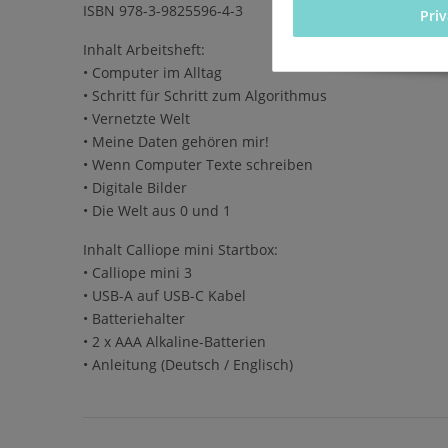
ISBN 978-3-9825596-4-3
Pri
Inhalt Arbeitsheft:
• Computer im Alltag
• Schritt für Schritt zum Algorithmus
• Vernetzte Welt
• Meine Daten gehören mir!
• Wenn Computer Texte schreiben
• Digitale Bilder
• Die Welt aus 0 und 1
Inhalt Calliope mini Startbox:
• Calliope mini 3
• USB-A auf USB-C Kabel
• Batteriehalter
• 2 x AAA Alkaline-Batterien
• Anleitung (Deutsch / Englisch)