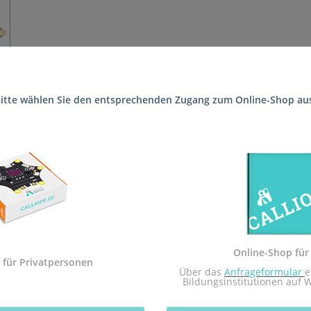
itte wählen Sie den entsprechenden Zugang zum Online-Shop au
chlossen. Eltern können das Produkt jedoch weiterhin als Einzelbes
ngen für dieses Produkt direkt an Sie geliefert werden.
 Sekundarstufe I und der Calliope mini Startbox. Das Arbeitsheft i
dem Calliope mini umgesetzt.
ekundarstufe I in Rheinland-Pfalz zugelassen.
Online-Shop für
 für Privatpersonen
 mit dem Redaktionsteam inf-schule.de, insbesondere Daniel Stoc
 Über das 
Anfrageformular
e
Bildungsinstitutionen auf 
nburg