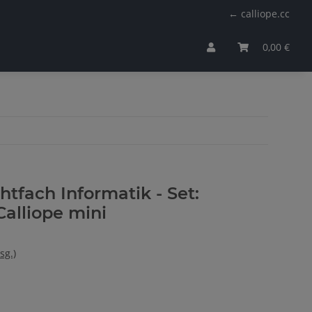
← calliope.cc
0,00 €
htfach Informatik - Set:
Calliope mini
sg.)