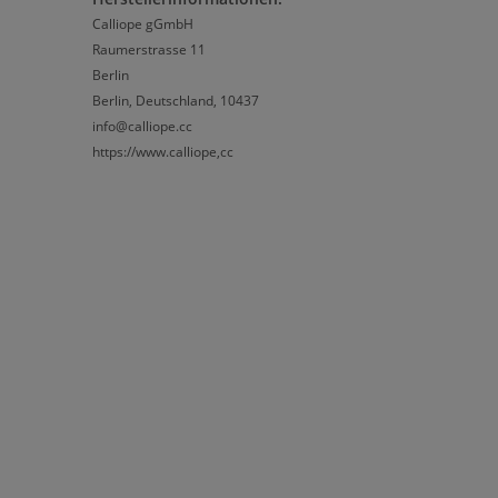
Calliope gGmbH
Raumerstrasse 11
Berlin
Berlin, Deutschland, 10437
info@calliope.cc
https://www.calliope,cc