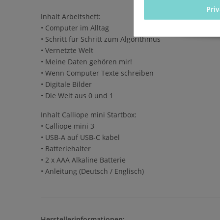
Pri
Inhalt Arbeitsheft:
• Computer im Alltag
• Schritt für Schritt zum Algorithmus
• Vernetzte Welt
• Meine Daten gehören mir!
• Wenn Computer Texte schreiben
• Digitale Bilder
• Die Welt aus 0 und 1
Inhalt Calliope mini Startbox:
• Calliope mini 3
• USB-A auf USB-C kabel
• Batteriehalter
• 2 x AAA Alkaline Batterie
• Anleitung (Deutsch / Englisch)
Herstellerinformationen: