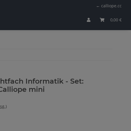
← calliope.cc
0,00 €
htfach Informatik - Set:
Calliope mini
sg.)