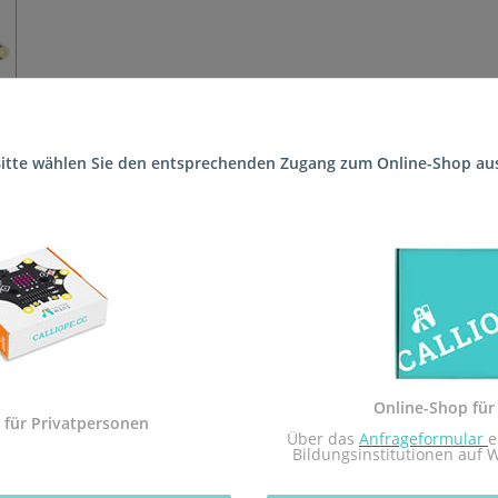
itte wählen Sie den entsprechenden Zugang zum Online-Shop au
n die Schule (Integrierte Gesamtschule Am Nanstein Landstuhl) gel
 Sekundarstufe I und der Calliope mini Startbox. Das Arbeitsheft i
dem Calliope mini umgesetzt.
Sekundarstufe I in Rheinland-Pfalz zugelassen.
Online-Shop für
 mit dem Redaktionsteam inf-schule.de, insbesondere Daniel Stock
 für Privatpersonen
 Über das 
Anfrageformular
e
nburg
Bildungsinstitutionen auf 