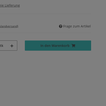
ie Lieferung
Frage zum Artikel
uslandversand)
tk
In den Warenkorb