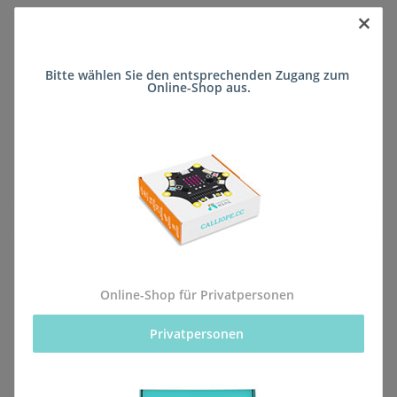
×
Sofort verfügbar
Bitte wählen Sie den entsprechenden Zugang zum 
Lieferzeit:
ca. 5 Wochen
(DE - kein
Online-Shop aus.
Frage zum Artikel
Auslandversand)
Stk
Beschreibung
Online-Shop für Privatpersonen
Privatpersonen 
Alle Bestellungen für dieses Produkt werden direkt an
die Schule (Integrierte Gesamtschule Maifeld in Polch)
geliefert, sodass sie rechtzeitig zum kommenden