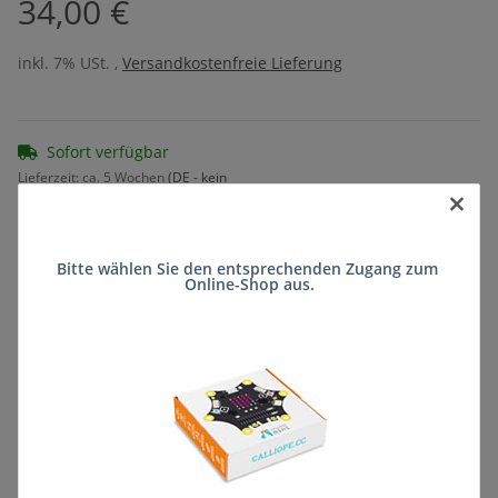
34,00 €
inkl. 7% USt. ,
Versandkostenfreie Lieferung
Sofort verfügbar
Lieferzeit:
ca. 5 Wochen
(DE - kein
×
Frage zum Artikel
Auslandversand)
Bitte wählen Sie den entsprechenden Zugang zum 
Online-Shop aus.
Stk
Beschreibung