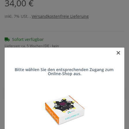
34,00 €
inkl. 7% USt. ,
Versandkostenfreie Lieferung
Sofort verfügbar
Lieferzeit:
ca. 5 Wochen
(DE - kein
×
Frage zum Artikel
Auslandversand)
Bitte wählen Sie den entsprechenden Zugang zum 
Online-Shop aus.
Stk
Beschreibung