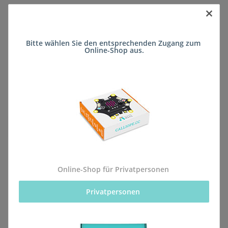
×
Sofort verfügbar
Bitte wählen Sie den entsprechenden Zugang zum 
Lieferzeit:
ca. 5 Wochen
(DE - kein
Online-Shop aus.
Frage zum Artikel
Auslandversand)
Stk
Beschreibung
Online-Shop für Privatpersonen
Privatpersonen 
Alle Bestellungen für dieses Produkt werden direkt an
die Schule (Integrierte Gesamtschule Kurt Schumacher
Ingelheim) geliefert, sodass sie rechtzeitig zum