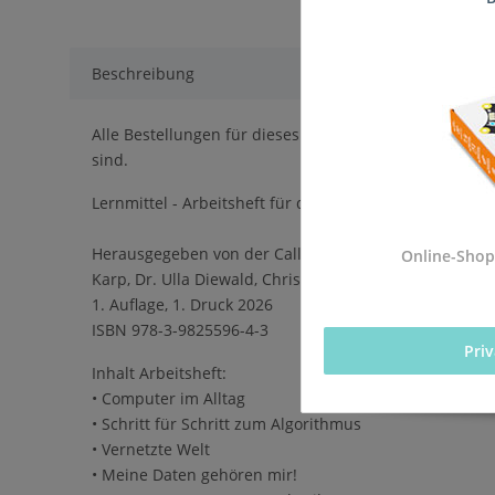
Beschreibung
Alle Bestellungen für dieses Produkt werden direkt an
sind.
Lernmittel - Arbeitsheft für die Einführung des Pflich
Herausgegeben von der Calliope gGmbH in Kooperation
Online-Shop
Karp, Dr. Ulla Diewald, Christian Heinz, Oliver Wende
1. Auflage, 1. Druck 2026
ISBN 978-3-9825596-4-3
Pri
Inhalt Arbeitsheft:
• Computer im Alltag
• Schritt für Schritt zum Algorithmus
• Vernetzte Welt
• Meine Daten gehören mir!