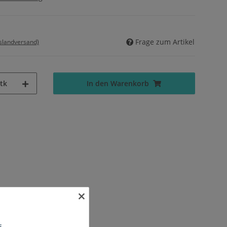
Frage zum Artikel
uslandversand)
tk
In den Warenkorb
×
s.