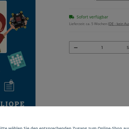
Sofort verfügbar
Lieferzeit:
ca. 5 Wochen
(DE - kein A
S
itte wählen Sie den entsprechenden Zugang zum Online-Shop au