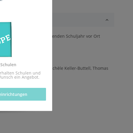
ss sie rechtzeitig zum kommenden Schuljahr vor Ort
z.
 Schulen
hausen, Niko Markus, Michèle Keller-Buttell, Thomas
rhalten Schulen und 
Wunsch ein Angebot.
einrichtungen 