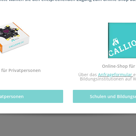
 die Schule (Integrierte Gesamtschule Ernst Bloch) geliefert, soda
tfachs Informatik des pädagogischen Landesinstituts Rheinland-Pfal
Online-Shop für
 mit dem Redaktionsteam inf-schule.de, insbesondere Daniel Stock
 für Privatpersonen
 Über das 
Anfrageformular
e
nburg
Bildungsinstitutionen auf 
vatpersonen 
Schulen und Bildungs