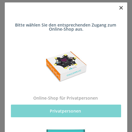
×
Sofort verfügbar
Bitte wählen Sie den entsprechenden Zugang zum 
Lieferzeit:
ca. 5 Wochen
(DE - kein
Online-Shop aus.
Frage zum Artikel
Auslandversand)
Stk
Beschreibung
Online-Shop für Privatpersonen
Privatpersonen 
Alle Bestellungen für dieses Produkt werden direkt an
die Schule (Mittelrhein-Gymnasium im Schulzentrum
Mülheim-Kärlich) geliefert, sodass sie rechtzeitig zum