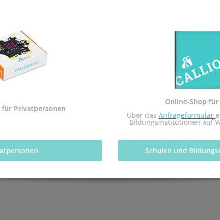
n die Schule (Gymnasium Mainz-Oberstadt) geliefert, sodass sie re
tfachs Informatik des pädagogischen Landesinstituts Rheinland-Pfal
Online-Shop für
 mit dem Redaktionsteam inf-schule.de, insbesondere Daniel Stock
 für Privatpersonen
nburg
 Über das 
Anfrageformular
e
Bildungsinstitutionen auf 
vatpersonen 
Schulen und Bildungs