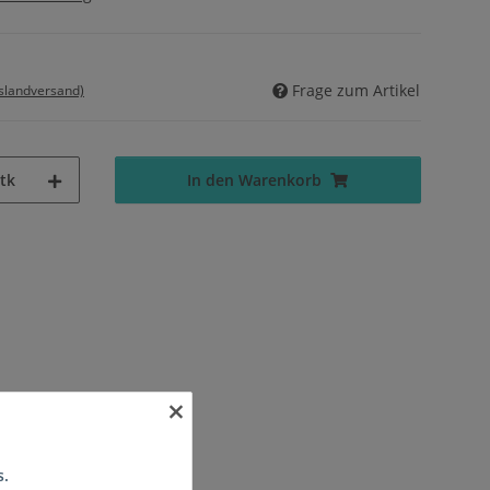
Frage zum Artikel
uslandversand)
tk
In den Warenkorb
×
s.