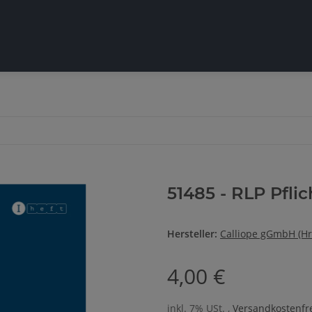
51485 - RLP Pflic
Hersteller:
Calliope gGmbH (Hr
4,00 €
inkl. 7% USt. ,
Versandkostenfre