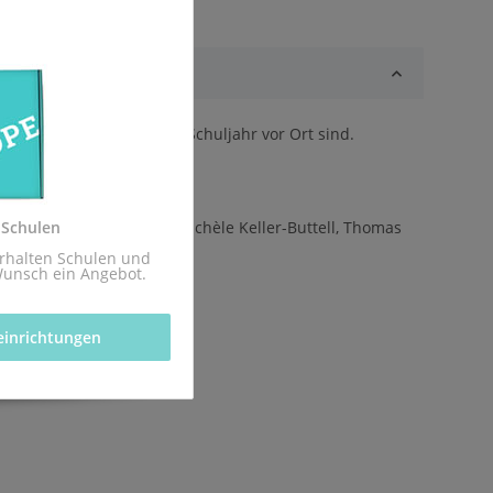
chtzeitig zum kommenden Schuljahr vor Ort sind.
z.
 Schulen
hausen, Niko Markus, Michèle Keller-Buttell, Thomas
rhalten Schulen und 
Wunsch ein Angebot.
einrichtungen 