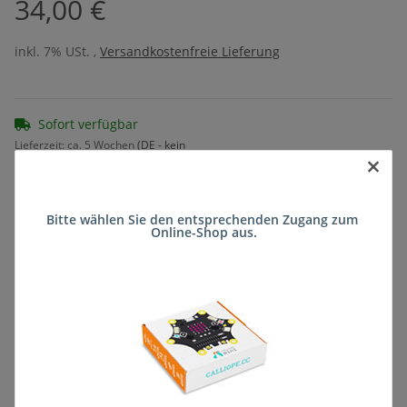
34,00 €
inkl. 7% USt. ,
Versandkostenfreie Lieferung
Sofort verfügbar
Lieferzeit:
ca. 5 Wochen
(DE - kein
×
Frage zum Artikel
Auslandversand)
Bitte wählen Sie den entsprechenden Zugang zum 
Online-Shop aus.
Stk
Beschreibung