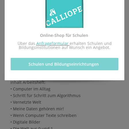
Lernmittel - Arbeitsheft für die Einführung des
Pflichtfachs Informatik des pädagogischen
Landesinstituts Rheinland-Pfalz.
Herausgegeben von der Calliope gGmbH in Kooperation
Online-Shop für Schulen
mit dem Redaktionsteam inf-schule.de, insbesondere
 Über das 
Anfrageformular
erhalten Schulen und 
Daniel Stockhausen, Niko Markus, Michèle Keller-
Bildungsinstitutionen auf Wunsch ein Angebot.
Buttell, Thomas Karp, Dr. Ulla Diewald, Christian Heinz,
Oliver Wendenburg
Schulen und Bildungseinrichtungen 
1. Auflage, 1. Druck 2026
ISBN 978-3-9825596-4-3
Inhalt Arbeitsheft:
• Computer im Alltag
• Schritt für Schritt zum Algorithmus
• Vernetzte Welt
• Meine Daten gehören mir!
• Wenn Computer Texte schreiben
• Digitale Bilder
• Die Welt aus 0 und 1