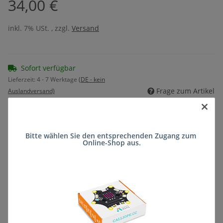
34,00 €
inkl. 7% USt. , zzgl.
Versand
Sofort verfügbar
Lieferzeit:
4 - 7 Werktage
(DE - kein
Frage zum Artikel
Auslandversand)
×
Stk
Bitte wählen Sie den entsprechenden Zugang zum 
Online-Shop aus.
Beschreibung