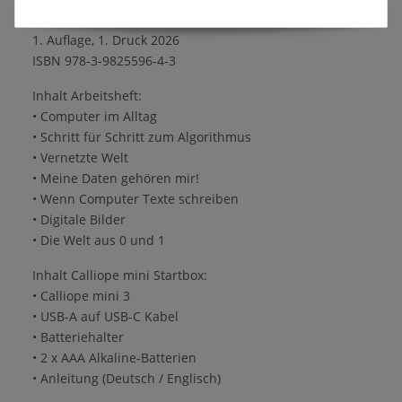
Oliver Wendenburg
1. Auflage, 1. Druck 2026
ISBN 978-3-9825596-4-3
Inhalt Arbeitsheft:
• Computer im Alltag
• Schritt für Schritt zum Algorithmus
• Vernetzte Welt
• Meine Daten gehören mir!
• Wenn Computer Texte schreiben
• Digitale Bilder
• Die Welt aus 0 und 1
Inhalt Calliope mini Startbox:
• Calliope mini 3
• USB-A auf USB-C Kabel
• Batteriehalter
• 2 x AAA Alkaline-Batterien
• Anleitung (Deutsch / Englisch)