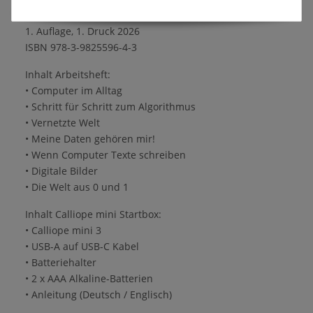
Oliver Wendenburg
1. Auflage, 1. Druck 2026
ISBN 978-3-9825596-4-3
Inhalt Arbeitsheft:
• Computer im Alltag
• Schritt für Schritt zum Algorithmus
• Vernetzte Welt
• Meine Daten gehören mir!
• Wenn Computer Texte schreiben
• Digitale Bilder
• Die Welt aus 0 und 1
Inhalt Calliope mini Startbox:
• Calliope mini 3
• USB-A auf USB-C Kabel
• Batteriehalter
• 2 x AAA Alkaline-Batterien
• Anleitung (Deutsch / Englisch)