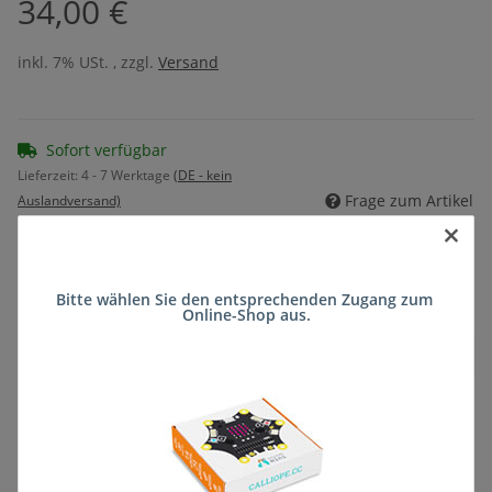
34,00 €
inkl. 7% USt. , zzgl.
Versand
Sofort verfügbar
Lieferzeit:
4 - 7 Werktage
(DE - kein
Frage zum Artikel
Auslandversand)
×
Stk
Bitte wählen Sie den entsprechenden Zugang zum 
Online-Shop aus.
Beschreibung