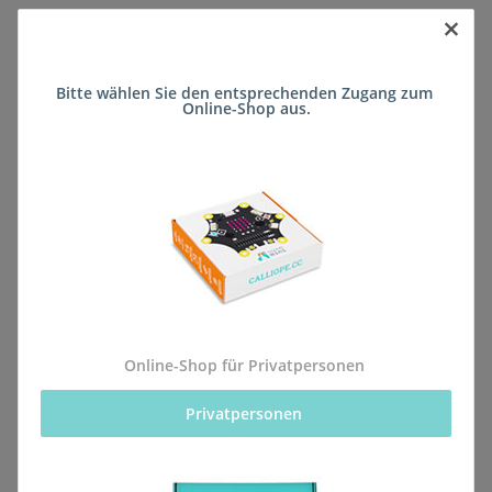
×
Sofort verfügbar
Bitte wählen Sie den entsprechenden Zugang zum 
Lieferzeit:
ca. 5 Wochen
(DE - kein
Online-Shop aus.
Frage zum Artikel
Auslandversand)
Stk
Beschreibung
Online-Shop für Privatpersonen
Privatpersonen 
Alle Bestellungen für dieses Produkt werden direkt an
die Schule (Otto-Schott Gymnasium Mainz-
Gonsenheim) geliefert, sodass sie rechtzeitig zum