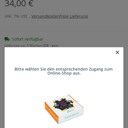
34,00 €
inkl. 7% USt. ,
Versandkostenfreie Lieferung
Sofort verfügbar
Lieferzeit:
ca. 5 Wochen
(DE - kein
×
Frage zum Artikel
Auslandversand)
Bitte wählen Sie den entsprechenden Zugang zum 
Online-Shop aus.
Stk
Beschreibung