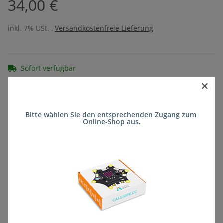
34,00 €
inkl. 7% USt. ,
Versandkostenfreie Lieferung
Sofort verfügbar
Lieferzeit:
ca. 5 Wochen
(DE - kein
×
Frage zum Artikel
Auslandversand)
Bitte wählen Sie den entsprechenden Zugang zum 
Online-Shop aus.
Stk
Beschreibung