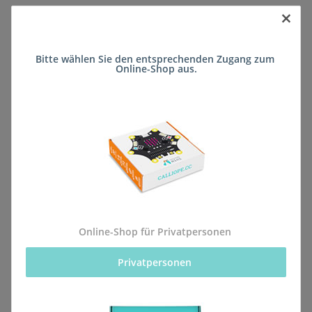
×
Sofort verfügbar
Bitte wählen Sie den entsprechenden Zugang zum 
Lieferzeit:
ca. 5 Wochen
(DE - kein
Online-Shop aus.
Frage zum Artikel
Auslandversand)
Stk
Beschreibung
Online-Shop für Privatpersonen
Privatpersonen 
Alle Bestellungen für dieses Produkt werden direkt an
die Schule (Martin-von-Cochem-Gymnasium Cochem)
geliefert, sodass sie rechtzeitig zum kommenden