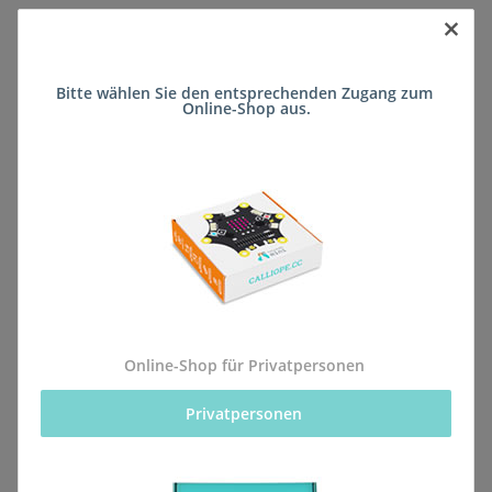
×
Sofort verfügbar
Bitte wählen Sie den entsprechenden Zugang zum 
Lieferzeit:
ca. 5 Wochen
(DE - kein
Online-Shop aus.
Frage zum Artikel
Auslandversand)
Stk
Beschreibung
Online-Shop für Privatpersonen
Privatpersonen 
Alle Bestellungen für dieses Produkt werden direkt an
die Schule (Lina-Hilger-Gymnasium Bad Kreuznach)
geliefert, sodass sie rechtzeitig zum kommenden