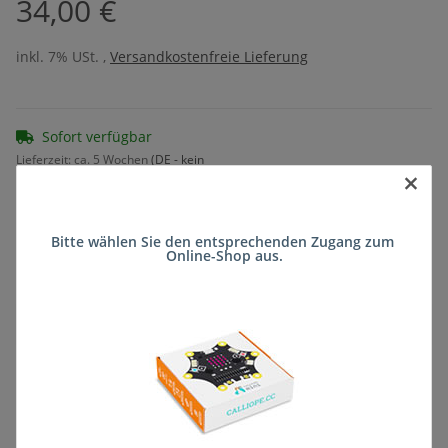
34,00 €
inkl. 7% USt. ,
Versandkostenfreie Lieferung
Sofort verfügbar
Lieferzeit:
ca. 5 Wochen
(DE - kein
×
Frage zum Artikel
Auslandversand)
Bitte wählen Sie den entsprechenden Zugang zum 
Online-Shop aus.
Stk
Beschreibung