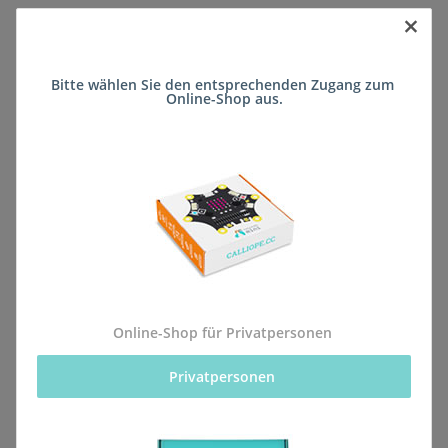
×
Sofort verfügbar
Bitte wählen Sie den entsprechenden Zugang zum 
Lieferzeit:
ca. 5 Wochen
(DE - kein
Online-Shop aus.
Frage zum Artikel
Auslandversand)
Stk
Beschreibung
Online-Shop für Privatpersonen
Privatpersonen 
Alle Bestellungen für dieses Produkt werden direkt an
die Schule (Gymnasium am Römerkastell Alzey)
geliefert, sodass sie rechtzeitig zum kommenden