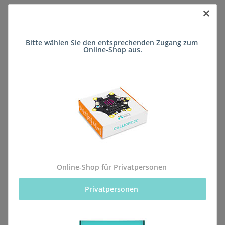
×
Sofort verfügbar
Bitte wählen Sie den entsprechenden Zugang zum 
Lieferzeit:
ca. 5 Wochen
(DE - kein
Online-Shop aus.
Frage zum Artikel
Auslandversand)
Stk
Beschreibung
Online-Shop für Privatpersonen
Privatpersonen 
Alle Bestellungen für dieses Produkt werden direkt an
die Schule (Gymnasium am Rittersberg Kaiserslautern)
geliefert, sodass sie rechtzeitig zum kommenden