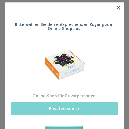
×
Sofort verfügbar
Bitte wählen Sie den entsprechenden Zugang zum 
Lieferzeit:
ca. 5 Wochen
(DE - kein
Online-Shop aus.
Frage zum Artikel
Auslandversand)
Stk
Beschreibung
Online-Shop für Privatpersonen
Privatpersonen 
Alle Bestellungen für dieses Produkt werden direkt an
die Schule (Freiherr-vom-Stein Gymnasium Betzdorf)
geliefert, sodass sie rechtzeitig zum kommenden