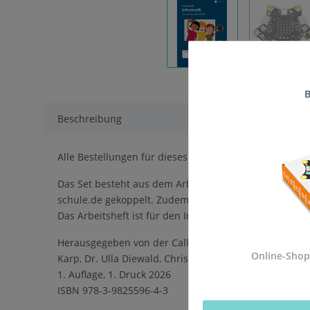
B
Beschreibung
Alle Bestellungen für dieses Produkt werden direkt an
Das Set besteht aus dem Arbeitsheft Informatik für die
schule.de gekoppelt. Zudem werden viele Kapitel mit 
Das Arbeitsheft ist für den Informatikunterricht der 
Herausgegeben von der Calliope gGmbH in Kooperation
Online-Shop
Karp, Dr. Ulla Diewald, Christian Heinz, Oliver Wende
1. Auflage, 1. Druck 2026
ISBN 978-3-9825596-4-3