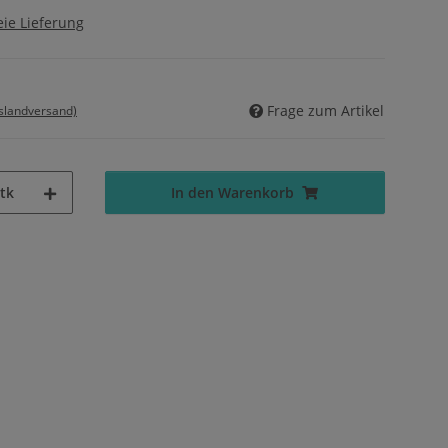
ie Lieferung
Frage zum Artikel
uslandversand)
tk
In den Warenkorb