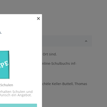
×
s.
m kommenden Schuljahr vor Ort sind.
st eng an die Inhalte des Online-Schulbuchs inf-
hausen, Niko Markus, Michèle Keller-Buttell, Thomas
 Schulen
rhalten Schulen und 
Wunsch ein Angebot.