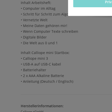
Pri
Inhalt Arbeitsheft:
• Computer im Alltag
• Schritt für Schritt zum Algorithmus
• Vernetzte Welt
• Meine Daten gehören mir!
• Wenn Computer Texte schreiben
• Digitale Bilder
• Die Welt aus 0 und 1
Inhalt Calliope mini Startbox:
• Calliope mini 3
• USB-A auf USB-C kabel
• Batteriehalter
• 2 x AAA Alkaline Batterie
• Anleitung (Deutsch / Englisch)
Herstellerinformationen:
Calliope gGmbH