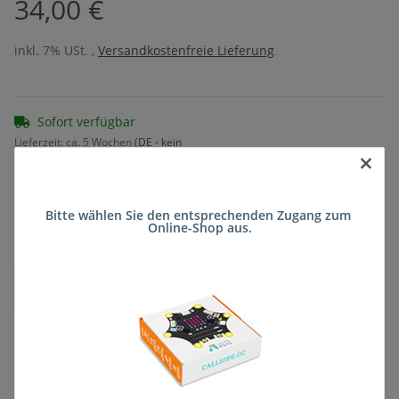
34,00 €
inkl. 7% USt. ,
Versandkostenfreie Lieferung
Sofort verfügbar
Lieferzeit:
ca. 5 Wochen
(DE - kein
×
Frage zum Artikel
Auslandversand)
Bitte wählen Sie den entsprechenden Zugang zum 
Online-Shop aus.
Stk
Beschreibung