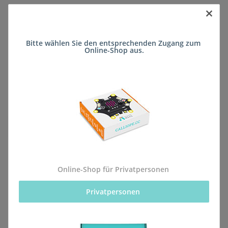
×
Sofort verfügbar
Bitte wählen Sie den entsprechenden Zugang zum 
Lieferzeit:
ca. 5 Wochen
(DE - kein
Online-Shop aus.
Frage zum Artikel
Auslandversand)
Stk
Beschreibung
Online-Shop für Privatpersonen
Privatpersonen 
Alle Bestellungen für dieses Produkt werden direkt an
die Schule (Rabanus-Maurus-Gymnasium Mainz)
geliefert, sodass sie rechtzeitig zum kommenden