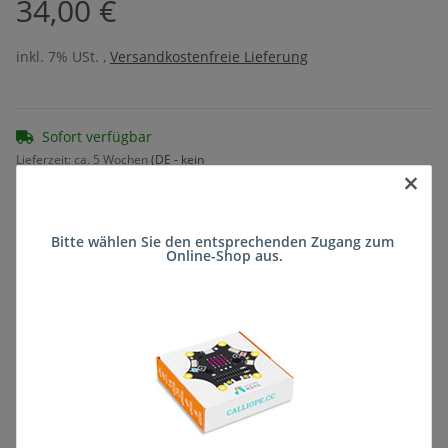
34,00 €
inkl. 7% USt. ,
Versandkostenfreie Lieferung
Sofort verfügbar
Lieferzeit:
ca. 5 Wochen
(DE - kein
×
Frage zum Artikel
Auslandversand)
Bitte wählen Sie den entsprechenden Zugang zum 
Online-Shop aus.
Stk
Beschreibung