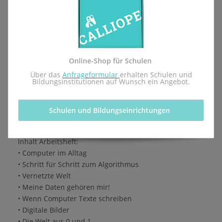
Lernmittel - Arbeitsheft für die Einführung des
Pflichtfachs Informatik des pädagogischen
Landesinstituts Rheinland-Pfalz.
Herausgegeben von der Calliope gGmbH in Kooperation
Online-Shop für Schulen
mit dem Redaktionsteam inf-schule.de, insbesondere
 Über das 
Anfrageformular
erhalten Schulen und 
Daniel Stockhausen, Niko Markus, Michèle Keller-
Bildungsinstitutionen auf Wunsch ein Angebot.
Buttell, Thomas Karp, Dr. Ulla Diewald, Christian Heinz,
Oliver Wendenburg
Schulen und Bildungseinrichtungen 
1. Auflage, 1. Druck 2026
ISBN 978-3-9825596-4-3
Inhalt Arbeitsheft:
• Computer im Alltag
• Schritt für Schritt zum Algorithmus
• Vernetzte Welt
• Meine Daten gehören mir!
• Wenn Computer Texte schreiben
• Digitale Bilder
• Die Welt aus 0 und 1