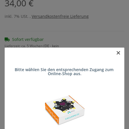
34,00 €
inkl. 7% USt. ,
Versandkostenfreie Lieferung
Sofort verfügbar
Lieferzeit:
ca. 5 Wochen
(DE - kein
×
Frage zum Artikel
Auslandversand)
Bitte wählen Sie den entsprechenden Zugang zum 
Online-Shop aus.
Stk
Beschreibung