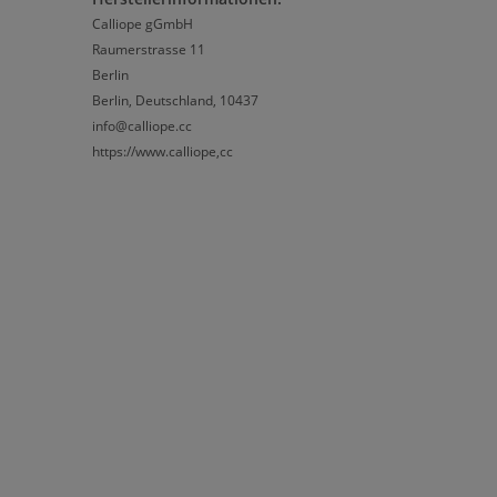
Calliope gGmbH
Raumerstrasse 11
Berlin
Berlin, Deutschland, 10437
info@calliope.cc
https://www.calliope,cc