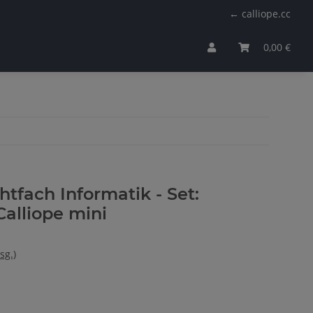
← calliope.cc
0,00 €
htfach Informatik - Set:
Calliope mini
sg.)