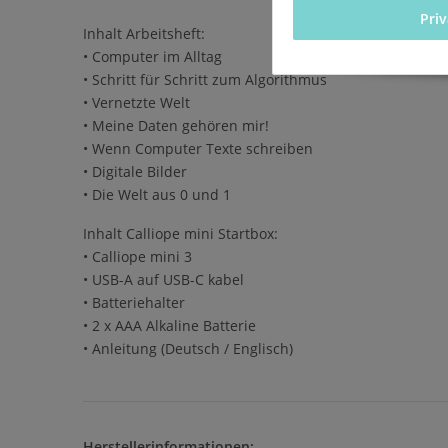
Pri
Inhalt Arbeitsheft:
• Computer im Alltag
• Schritt für Schritt zum Algorithmus
• Vernetzte Welt
• Meine Daten gehören mir!
• Wenn Computer Texte schreiben
• Digitale Bilder
• Die Welt aus 0 und 1
Inhalt Calliope mini Startbox:
• Calliope mini 3
• USB-A auf USB-C kabel
• Batteriehalter
• 2 x AAA Alkaline Batterie
• Anleitung (Deutsch / Englisch)
Herstellerinformationen: