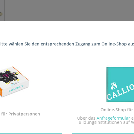
itte wählen Sie den entsprechenden Zugang zum Online-Shop au
n die Schule (Realschule plus Am Ebertpark Ludwigshafen) geliefer
 Sekundarstufe I und der Calliope mini Startbox. Das Arbeitsheft i
dem Calliope mini umgesetzt.
Sekundarstufe I in Rheinland-Pfalz zugelassen.
Online-Shop für
 mit dem Redaktionsteam inf-schule.de, insbesondere Daniel Stock
 für Privatpersonen
 Über das 
Anfrageformular
e
nburg
Bildungsinstitutionen auf 