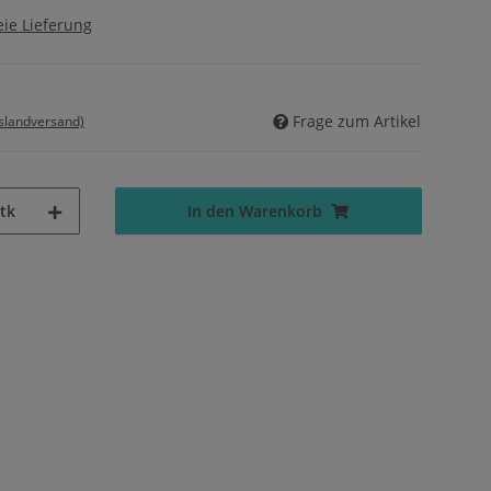
ie Lieferung
Frage zum Artikel
uslandversand)
tk
In den Warenkorb