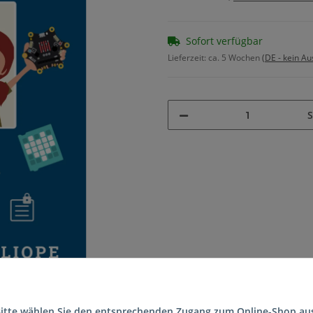
Sofort verfügbar
Lieferzeit:
ca. 5 Wochen
(DE - kein A
S
itte wählen Sie den entsprechenden Zugang zum Online-Shop au