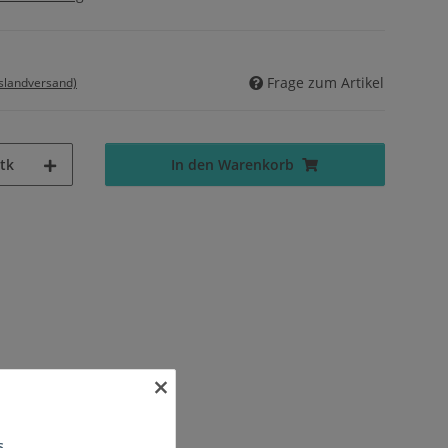
Frage zum Artikel
uslandversand)
tk
In den Warenkorb
×
s.