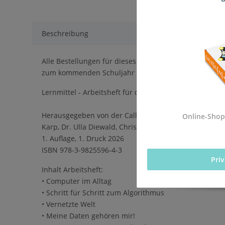
Beschreibung
Alle Bestellungen für dieses Produkt werden direkt an d
zum kommenden Schuljahr vor Ort sind.
Lernmittel - Arbeitsheft für die Einführung des Pflich
Herausgegeben von der Calliope gGmbH in Kooperation
Online-Shop
Karp, Dr. Ulla Diewald, Christian Heinz, Oliver Wende
1. Auflage, 1. Druck 2026
ISBN 978-3-9825596-4-3
Pri
Inhalt Arbeitsheft:
• Computer im Alltag
• Schritt für Schritt zum Algorithmus
• Vernetzte Welt
• Meine Daten gehören mir!