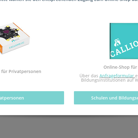
ie Schule (Friedrich-Ebert-Schule Realschule plus Frankenthal - inte
tfachs Informatik des pädagogischen Landesinstituts Rheinland-Pfal
Online-Shop für
 mit dem Redaktionsteam inf-schule.de, insbesondere Daniel Stock
 für Privatpersonen
 Über das 
Anfrageformular
e
nburg
Bildungsinstitutionen auf 
vatpersonen 
Schulen und Bildungs