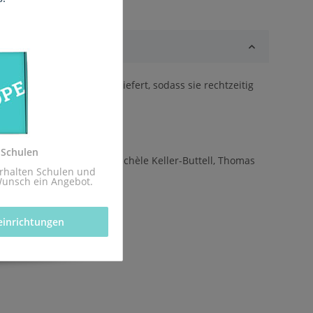
grative Realschule -) geliefert, sodass sie rechtzeitig
z.
 Schulen
hausen, Niko Markus, Michèle Keller-Buttell, Thomas
rhalten Schulen und 
Wunsch ein Angebot.
einrichtungen 