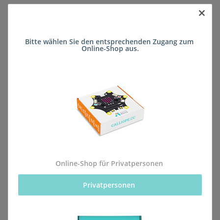
×
Sofort verfügbar
Bitte wählen Sie den entsprechenden Zugang zum 
Lieferzeit:
ca. 5 Wochen
(DE - kein
Online-Shop aus.
Frage zum Artikel
Auslandversand)
Stk
Beschreibung
Online-Shop für Privatpersonen
Privatpersonen 
Alle Bestellungen für dieses Produkt werden direkt an
die Schule (Erich-Kästner-Realschule plus Wörrstadt)
geliefert, sodass sie rechtzeitig zum kommenden