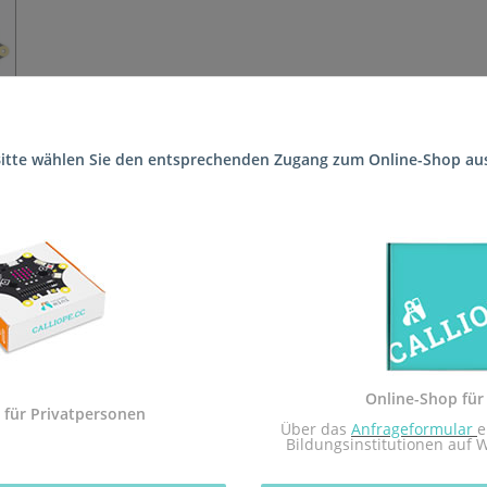
itte wählen Sie den entsprechenden Zugang zum Online-Shop au
 die Schule (Realschule plus Speyer Siedlungsschule) geliefert, s
 Sekundarstufe I und der Calliope mini Startbox. Das Arbeitsheft i
dem Calliope mini umgesetzt.
Sekundarstufe I in Rheinland-Pfalz zugelassen.
Online-Shop für
 mit dem Redaktionsteam inf-schule.de, insbesondere Daniel Stock
 für Privatpersonen
 Über das 
Anfrageformular
e
nburg
Bildungsinstitutionen auf 