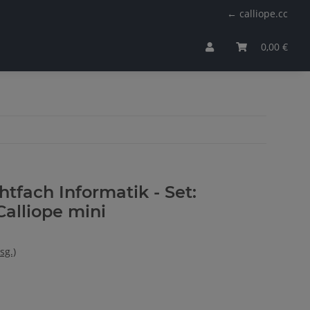
← calliope.cc
0,00 €
htfach Informatik - Set:
Calliope mini
sg.)