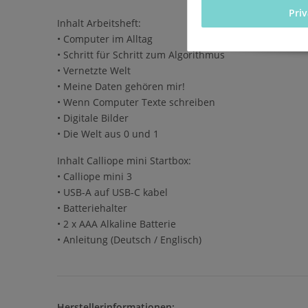
Pri
Inhalt Arbeitsheft:
• Computer im Alltag
• Schritt für Schritt zum Algorithmus
• Vernetzte Welt
• Meine Daten gehören mir!
• Wenn Computer Texte schreiben
• Digitale Bilder
• Die Welt aus 0 und 1
Inhalt Calliope mini Startbox:
• Calliope mini 3
• USB-A auf USB-C kabel
• Batteriehalter
• 2 x AAA Alkaline Batterie
• Anleitung (Deutsch / Englisch)
Herstellerinformationen: