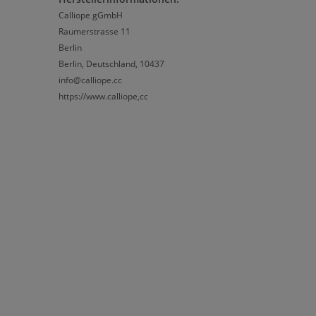
Calliope gGmbH
Raumerstrasse 11
Berlin
Berlin, Deutschland, 10437
info@calliope.cc
https://www.calliope,cc