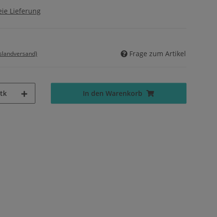
ie Lieferung
Frage zum Artikel
uslandversand)
tk
In den Warenkorb