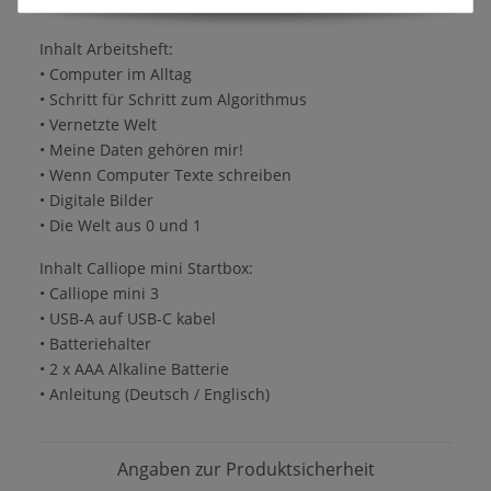
ISBN 978-3-9825596-4-3
Inhalt Arbeitsheft:
• Computer im Alltag
• Schritt für Schritt zum Algorithmus
• Vernetzte Welt
• Meine Daten gehören mir!
• Wenn Computer Texte schreiben
• Digitale Bilder
• Die Welt aus 0 und 1
Inhalt Calliope mini Startbox:
• Calliope mini 3
• USB-A auf USB-C kabel
• Batteriehalter
• 2 x AAA Alkaline Batterie
• Anleitung (Deutsch / Englisch)
Angaben zur Produktsicherheit