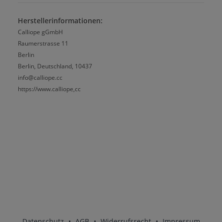
Herstellerinformationen:
Calliope gGmbH
Raumerstrasse 11
Berlin
Berlin, Deutschland, 10437
info@calliope.cc
https://www.calliope,cc
Datenschutz
•
AGB
•
Widerrufsrecht
•
Impressum