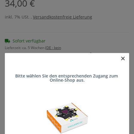
34,00 €
inkl. 7% USt. ,
Versandkostenfreie Lieferung
Sofort verfügbar
Lieferzeit:
ca. 5 Wochen
(DE - kein
Frage zum Artikel
Auslandversand)
×
Bitte wählen Sie den entsprechenden Zugang zum 
Stk
Online-Shop aus.
Beschreibung