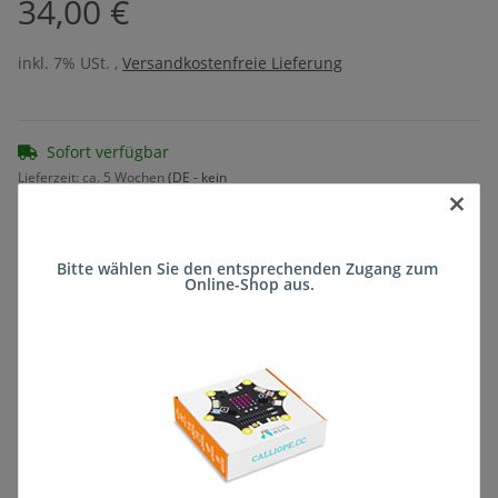
34,00 €
inkl. 7% USt. ,
Versandkostenfreie Lieferung
Sofort verfügbar
Lieferzeit:
ca. 5 Wochen
(DE - kein
×
Frage zum Artikel
Auslandversand)
Bitte wählen Sie den entsprechenden Zugang zum 
Online-Shop aus.
Stk
Beschreibung