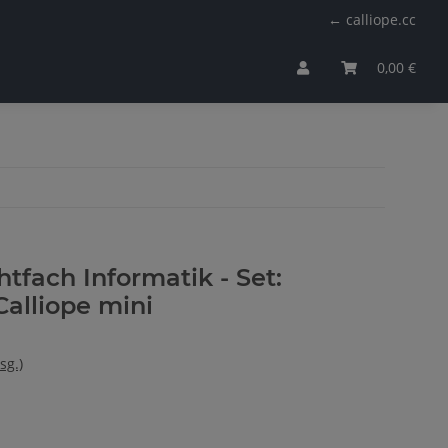
← calliope.cc
0,00 €
htfach Informatik - Set:
Calliope mini
sg.)