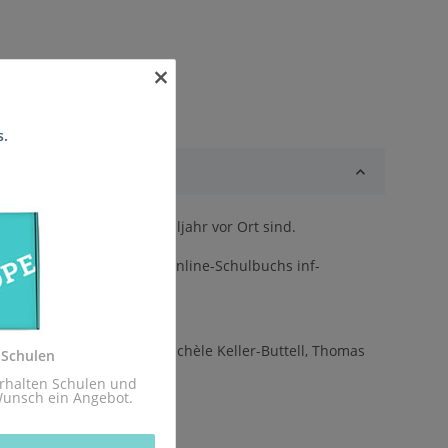
×
s.
zeitig zum kommenden Schuljahr vor Ort sind.
st eng an die Inhalte des Online-Schulbuchs inf-
hausen, Niko Markus, Michèle Keller-Buttell, Thomas
 Schulen
rhalten Schulen und 
Wunsch ein Angebot.