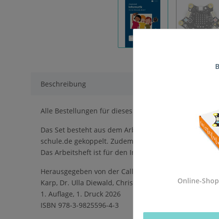
B
Beschreibung
Alle Bestellungen für dieses Produkt werden direkt an
Das Set besteht aus dem Arbeitsheft Informatik für die
schule.de gekoppelt. Zudem werden viele Kapitel mit 
Das Arbeitsheft ist für den Informatikunterricht der 
Herausgegeben von der Calliope gGmbH in Kooperation
Online-Shop
Karp, Dr. Ulla Diewald, Christian Heinz, Oliver Wende
1. Auflage, 1. Druck 2026
ISBN 978-3-9825596-4-3