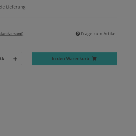
ie Lieferung
Frage zum Artikel
uslandversand)
tk
In den Warenkorb