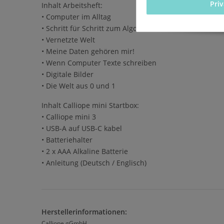
Pri
Inhalt Arbeitsheft:
• Computer im Alltag
• Schritt für Schritt zum Algorithmus
• Vernetzte Welt
• Meine Daten gehören mir!
• Wenn Computer Texte schreiben
• Digitale Bilder
• Die Welt aus 0 und 1
Inhalt Calliope mini Startbox:
• Calliope mini 3
• USB-A auf USB-C kabel
• Batteriehalter
• 2 x AAA Alkaline Batterie
• Anleitung (Deutsch / Englisch)
Herstellerinformationen:
Calliope gGmbH