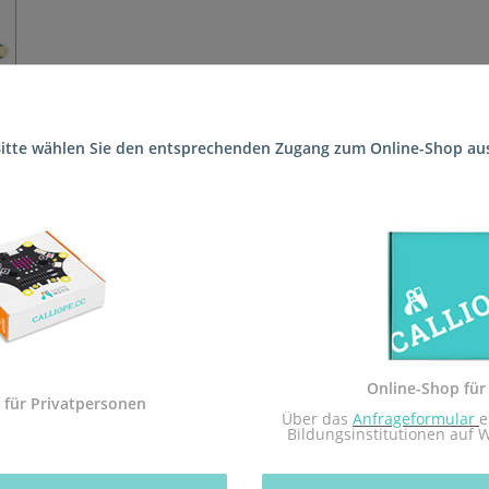
itte wählen Sie den entsprechenden Zugang zum Online-Shop au
 die Schule (Realschule plus Wöllstein) geliefert, sodass sie recht
 Sekundarstufe I und der Calliope mini Startbox. Das Arbeitsheft i
dem Calliope mini umgesetzt.
Sekundarstufe I in Rheinland-Pfalz zugelassen.
 mit dem Redaktionsteam inf-schule.de, insbesondere Daniel Stock
Online-Shop für
 für Privatpersonen
nburg
 Über das 
Anfrageformular
e
Bildungsinstitutionen auf 