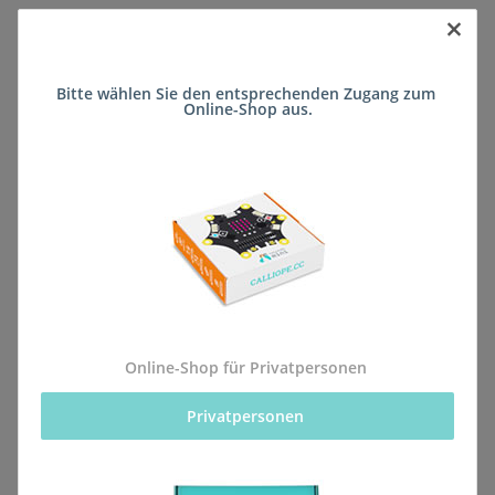
×
Sofort verfügbar
Bitte wählen Sie den entsprechenden Zugang zum 
Lieferzeit:
ca. 5 Wochen
(DE - kein
Online-Shop aus.
Frage zum Artikel
Auslandversand)
Stk
Beschreibung
Online-Shop für Privatpersonen
Privatpersonen 
Alle Bestellungen für dieses Produkt werden direkt an
die Schule (Realschule plus Lambrecht) geliefert,
sodass sie rechtzeitig zum kommenden Schuljahr vor