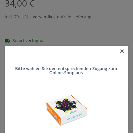
34,00 €
inkl. 7% USt. ,
Versandkostenfreie Lieferung
Sofort verfügbar
Lieferzeit:
ca. 5 Wochen
(DE - kein
×
Frage zum Artikel
Auslandversand)
Bitte wählen Sie den entsprechenden Zugang zum 
Online-Shop aus.
Stk
Beschreibung