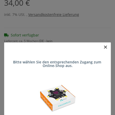
34,00 €
inkl. 7% USt. ,
Versandkostenfreie Lieferung
Sofort verfügbar
Lieferzeit:
ca. 5 Wochen
(DE - kein
×
Frage zum Artikel
Auslandversand)
Bitte wählen Sie den entsprechenden Zugang zum 
Online-Shop aus.
Stk
Beschreibung